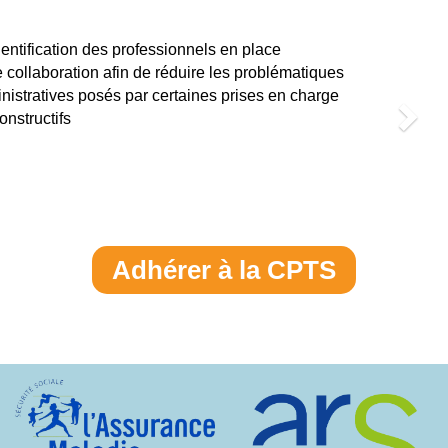
Nex
Pour le
entification des professionnels en place
un
e collaboration afin de réduire les problématiques
de
nistratives posés par certaines prises en charge
un
nstructifs
Adhérer à la CPTS