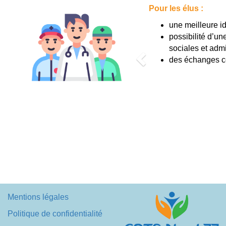
Previous
Pour les élus :
une meilleure id
râce aux nouveaux outils ( pour le
possibilité d’un
sociales et admi
patient
des échanges co
s
 professionnels grâce aux rencontres
Mentions légales
Politique de confidentialité